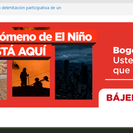
 delimitación participativa de un
co ya cuenta con parques infantiles
onal
o avanza con prueba piloto para
irá
rte inclusivo con entrega de sillas
ncesto adaptado
fé para fortalecer el turismo y los