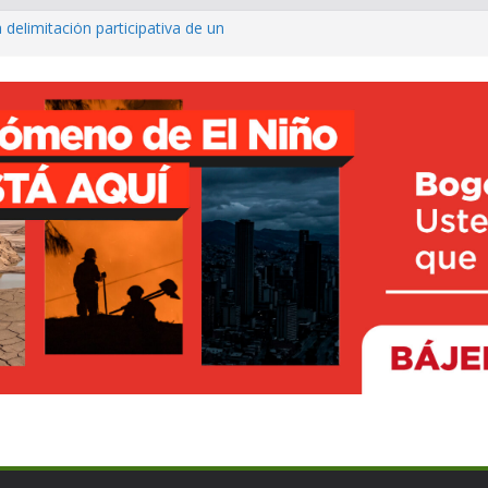
 delimitación participativa de un
co ya cuenta con parques infantiles
onal
o avanza con prueba piloto para
irá
rte inclusivo con entrega de sillas
ncesto adaptado
fé para fortalecer el turismo y los