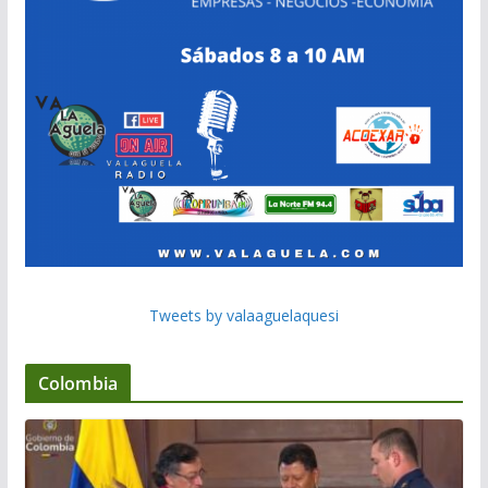
Tweets by valaaguelaquesi
Colombia