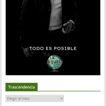
Trascendencia
T
r