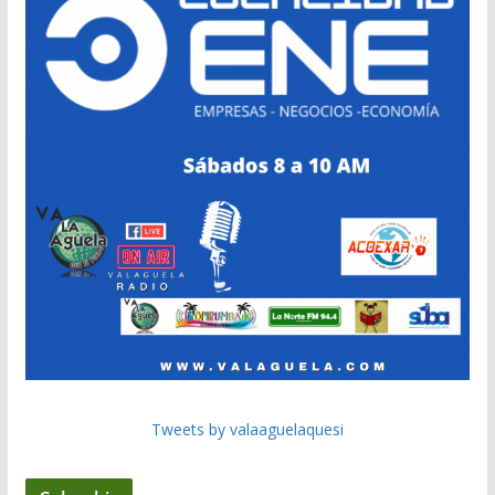
Tweets by valaaguelaquesi