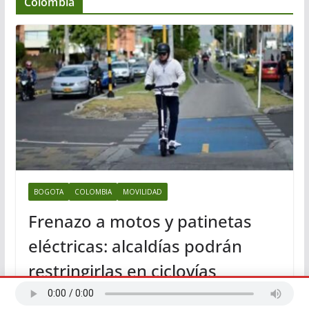
Colombia
BOGOTA
COLOMBIA
MOVILIDAD
Frenazo a motos y patinetas
eléctricas: alcaldías podrán
restringirlas en ciclovías
agosto 7, 2026
Redaccion web