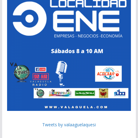
Tweets by valaaguelaquesi