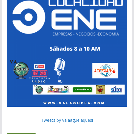
Tweets by valaaguelaquesi