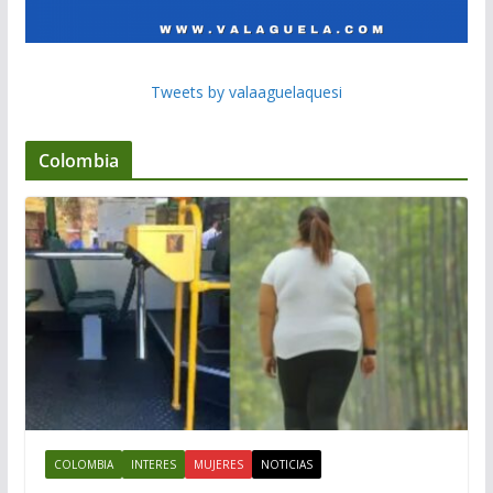
Tweets by valaaguelaquesi
Colombia
COLOMBIA
INTERES
MUJERES
NOTICIAS