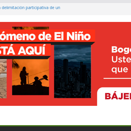
 delimitación participativa de un
co ya cuenta con parques infantiles
onal
o avanza con prueba piloto para
irá
rte inclusivo con entrega de sillas
ncesto adaptado
fé para fortalecer el turismo y los