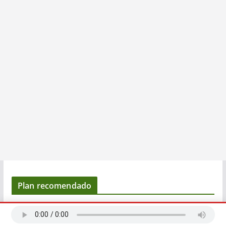
Plan recomendado
R
e