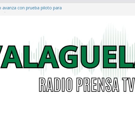
o avanza con prueba piloto para
irá
a al Concejo de Bogotá tras salida
as eléctricas: alcaldías podrán
á garantizar acceso digno a
co ya cuenta con parques infantiles
onal