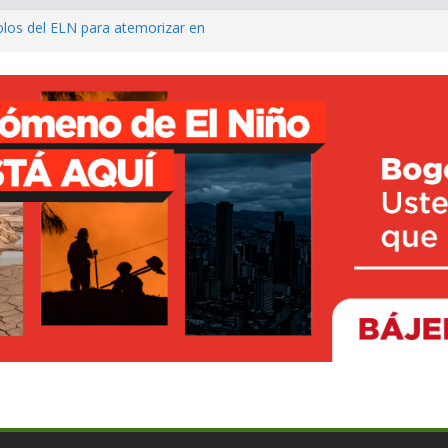
olos del ELN para atemorizar en
 agro con $1.230 millones para
tico
llo del Putumayo y de Colombia
La Mojana con el nuevo Centro de
n Majagual
rave contaminación de ríos por
 en Dagua