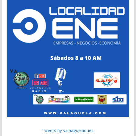
Tweets by valaaguelaquesi