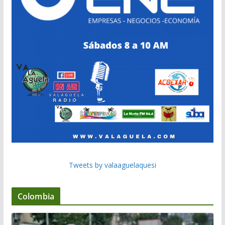
Tweets by valaaguelaquesi
Colombia