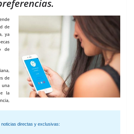
preferencias.
ende
ad de
a, ya
becas
do de
iana,
es de
e una
e la
ncia,
noticias directas y exclusivas: