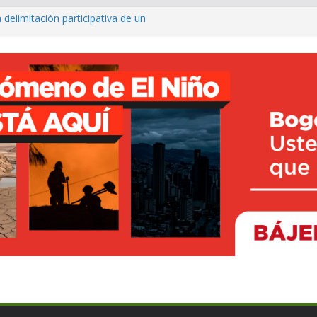
 delimitación participativa de un
co ya cuenta con parques infantiles
onal
o avanza con prueba piloto para
irá
rte inclusivo con entrega de sillas
ncesto adaptado
fé para fortalecer el turismo y los