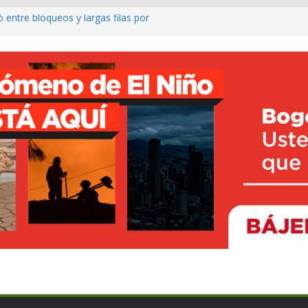
entre bloqueos y largas filas por
llo del Putumayo y de Colombia
La Mojana con el nuevo Centro de
n Majagual
rave contaminación de ríos por
 en Dagua
olos del ELN para atemorizar en