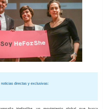
noticias directas y exclusivas:
a campaña HeForShe, un movimiento global que busca