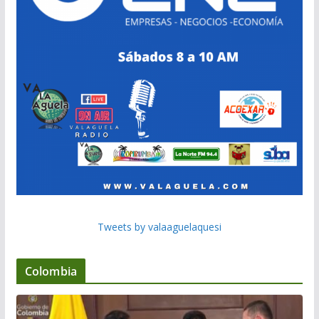
Tweets by valaaguelaquesi
Colombia