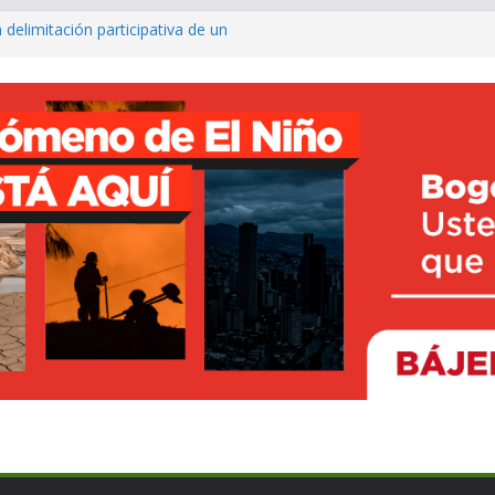
 delimitación participativa de un
co ya cuenta con parques infantiles
onal
o avanza con prueba piloto para
irá
rte inclusivo con entrega de sillas
ncesto adaptado
fé para fortalecer el turismo y los