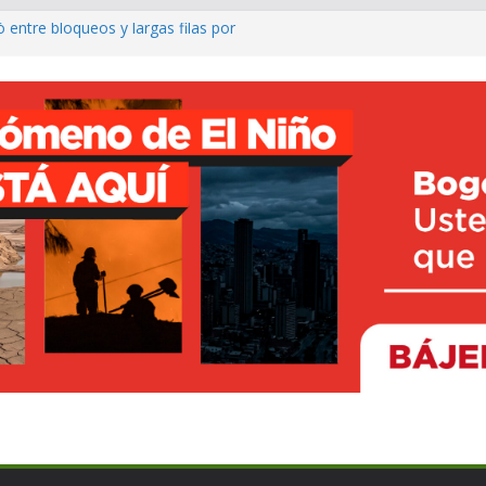
entre bloqueos y largas filas por
llo del Putumayo y de Colombia
La Mojana con el nuevo Centro de
n Majagual
rave contaminación de ríos por
 en Dagua
olos del ELN para atemorizar en