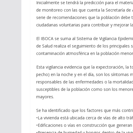
Inicialmente se tendrá la predicción para el mater
de monitoreo con las que cuenta la Secretaría de
serie de recomendaciones que la población debe t
ciudadanas voluntarias para contribuir y mejorar la
El IBOCA se suma al Sistema de Vigilancia Epidemio
de Salud realiza el seguimiento de los principales
contaminación atmosférica en la población menor d
Esta vigilancia evidencia que la expectoración, la to
pecho) en la noche y en el día, son los síntomas m
responsables de las enfermedades o la mortalidad
susceptibles de la población como son los menor
mayores.
Se ha identificado que los factores que más contr
•La vivienda está ubicada cerca de vías de alto t
•Edificaciones o vías en construcción que generan 
•Presencia de humedad y hongos dentro de la vivi