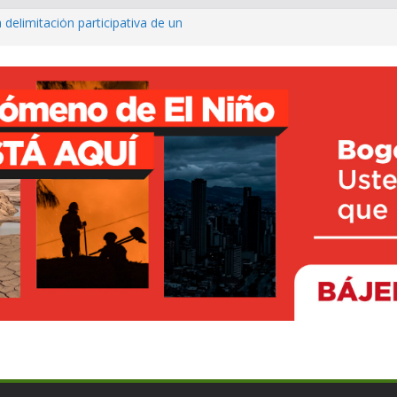
 delimitación participativa de un
co ya cuenta con parques infantiles
onal
o avanza con prueba piloto para
irá
rte inclusivo con entrega de sillas
ncesto adaptado
fé para fortalecer el turismo y los