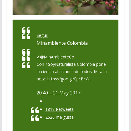
Seguir
Minambiente Colombia
✔
@MinAmbienteCo
Con
#
SoyNaturalista
Colombia pone
la ciencia al alcance de todos. Mira la
nota:
https://
goo.gl/EpcBcW
20:40 – 21 May 2017
18
18 Retweets
26
26 me gusta