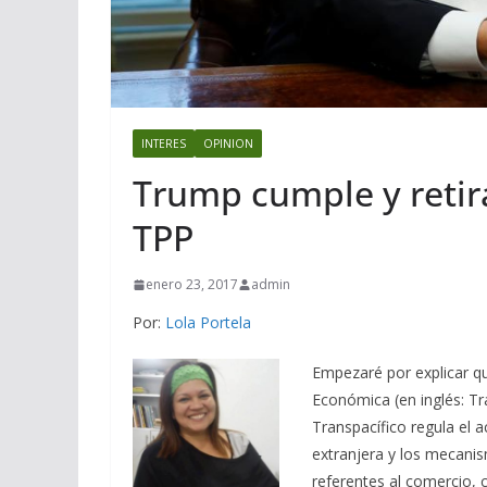
INTERES
OPINION
Trump cumple y retira
TPP
enero 23, 2017
admin
Por:
Lola Portela
Empezaré por explicar q
Económica (en inglés: T
Transpacífico regula el a
extranjera y los mecani
referentes al comercio, 