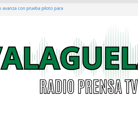
o avanza con prueba piloto para
irá
a al Concejo de Bogotá tras salida
as eléctricas: alcaldías podrán
á garantizar acceso digno a
co ya cuenta con parques infantiles
onal