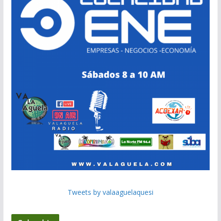
Tweets by valaaguelaquesi